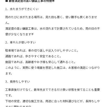
■ 顧客満足度の高い舗装工事の特徴🌟
1．水たまりができにくい
雨のたびに水がたまる場所は、見た目も悪く、使い勝手も良くありませ
ん。
満足度の高い舗装工事は、水の流れまで計算されているため、雨の日の不
便が少なくなります☔
2．車や人が使いやすい
駐車場であれば、車の切り返しや出入りがしやすいこと。
通路であれば、歩きやすく安全であること。
施設であれば、高齢者やお子様も安心して通れること。
このように、実際に使う場面を想定した施工は、お客様の満足につながり
ます。
3．長持ちしやすい
工事直後だけでなく、数年先までできるだけ良い状態を保てることも重要
です。
下地の安定、適切な施工方法、用途に合った材料選びなどが、長持ちしや
すさに関わります😊