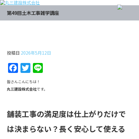
第49回土木工事雑学講座
第49回土木工事雑学講座
投稿日
2026年5月12日
F
T
Li
a
w
n
皆さんこんにちは！
c
itt
e
丸三建設株式会社
です。
e
er
b
舗装工事の満足度は仕上がりだけで
o
o
は決まらない？長く安心して使える
k