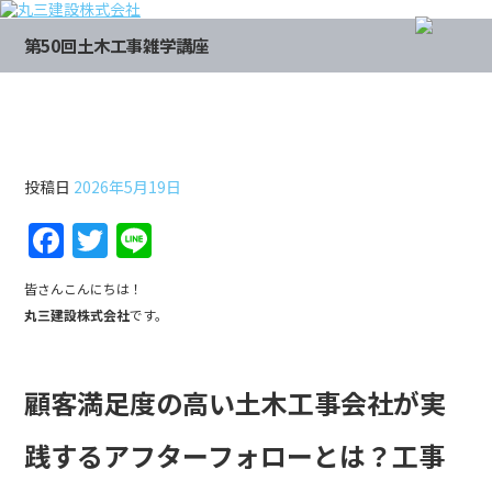
第50回土木工事雑学講座
第50回土木工事雑学講座
投稿日
2026年5月19日
F
T
Li
a
w
n
皆さんこんにちは！
c
itt
e
丸三建設株式会社
です。
e
er
b
顧客満足度の高い土木工事会社が実
o
o
践するアフターフォローとは？工事
k