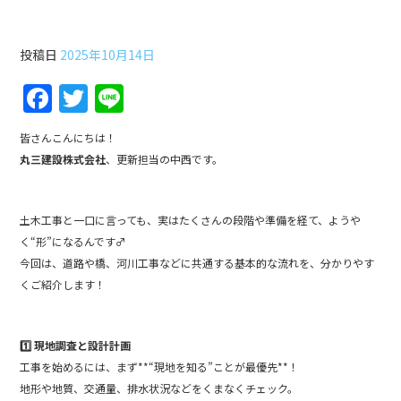
第21回土木工事雑学講座
投稿日
2025年10月14日
F
T
Li
a
w
n
皆さんこんにちは！
c
itt
e
丸三建設株式会社
、更新担当の中西です。
e
er
b
土木工事と一口に言っても、実はたくさんの段階や準備を経て、ようや
o
く“形”になるんです‍♂️
o
今回は、道路や橋、河川工事などに共通する基本的な流れを、分かりやす
くご紹介します！
k
1️⃣ 現地調査と設計計画
工事を始めるには、まず**“現地を知る”ことが最優先**！
地形や地質、交通量、排水状況などをくまなくチェック。