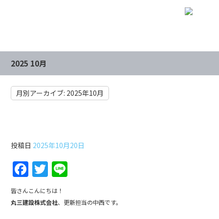
2025 10月
月別アーカイブ:
2025年10月
第22回土木工事雑学講座
投稿日
2025年10月20日
F
T
Li
a
w
n
皆さんこんにちは！
c
itt
e
丸三建設株式会社
、更新担当の中西です。
e
er