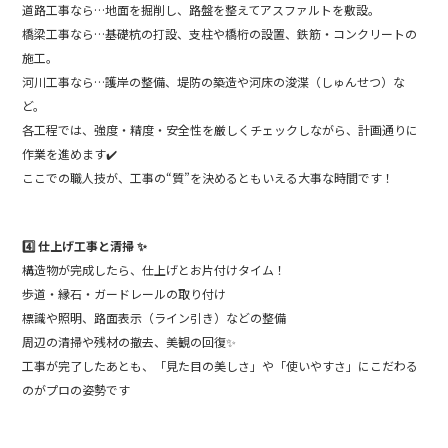
道路工事なら…地面を掘削し、路盤を整えてアスファルトを敷設。
橋梁工事なら…基礎杭の打設、支柱や橋桁の設置、鉄筋・コンクリートの
施工。
河川工事なら…護岸の整備、堤防の築造や河床の浚渫（しゅんせつ）な
ど。
各工程では、強度・精度・安全性を厳しくチェックしながら、計画通りに
作業を進めます✔️
ここでの職人技が、工事の“質”を決めるともいえる大事な時間です！
4️⃣ 仕上げ工事と清掃 ✨
構造物が完成したら、仕上げとお片付けタイム！
歩道・縁石・ガードレールの取り付け
標識や照明、路面表示（ライン引き）などの整備
周辺の清掃や残材の撤去、美観の回復✨
工事が完了したあとも、「見た目の美しさ」や「使いやすさ」にこだわる
のがプロの姿勢です