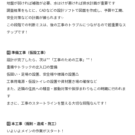
地盤が弱ければ補強が必要、水はけが悪ければ排水計画が重要です
調査結果をもとに、CADなどの設計ソフトで図面を作成し、予算や工期、
安全対策などの計画が練られます✨
この段階での判断ミスは、後の工事のトラブルにつながるので超重要なス
テップです！
2️⃣ 準備工事（仮設工事）
設計が完了したら、次は**「工事のための工事」**！
重機やトラックの出入口の整備
仮囲い・足場の設置、安全柵や標識の設置⚠️
工事用電源・仮設トイレの設置や資材置き場の確保など
また、近隣の住民への騒音・振動対策や挨拶まわりもこの時期に行われま
す
まさに、工事のスタートラインを整える大切な段階なんです！
3️⃣ 本工事（掘削・造成・施工）
いよいよメインの作業がスタート！