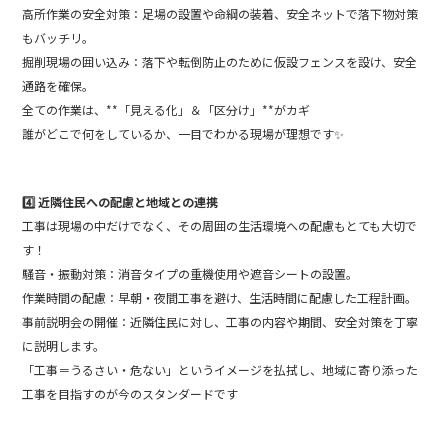
高所作業の安全対策：足場の設置や命綱の装着、安全ネットで落下物対策
もバッチリ。
掘削現場の囲い込み：落下や転倒防止のために仮設フェンスを設け、安全
通路を確保。
全ての作業は、**「見える化」＆「区分け」**がカギ
誰がどこで何をしているか、一目でわかる現場が理想です✨
4️⃣ 近隣住民への配慮と地域との連携
工事は現場の中だけでなく、その周囲の生活環境への配慮もとても大切で
す！
騒音・振動対策：消音タイプの重機使用や遮音シートの設置。
作業時間の配慮：早朝・夜間工事を避け、生活時間に配慮した工程計画。
事前説明会の開催：近隣住民に対し、工事の内容や期間、安全対策を丁寧
に説明します。
「工事＝うるさい・危ない」というイメージを払拭し、地域に寄り添った
工事を目指すのが今のスタンダードです