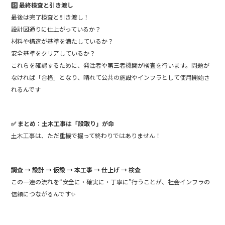
5️⃣ 最終検査と引き渡し
最後は完了検査と引き渡し！
設計図通りに仕上がっているか？
材料や構造が基準を満たしているか？
安全基準をクリアしているか？
これらを確認するために、発注者や第三者機関が検査を行います。問題が
なければ「合格」となり、晴れて公共の施設やインフラとして使用開始さ
れるんです
✅ まとめ：土木工事は「段取り」が命
土木工事は、ただ重機で掘って終わりではありません！
調査 → 設計 → 仮設 → 本工事 → 仕上げ → 検査
この一連の流れを“安全に・確実に・丁寧に”行うことが、社会インフラの
信頼につながるんです✨