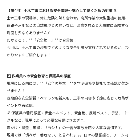
b
【第4回】土木工事における安全管理～安心して働くための対策 ‍♀️
o
土木工事の現場は、常に危険と隣り合わせ。高所作業や大型重機の使用、
o
道路や河川などの自然環境との闘いなど、注意を怠ると大事故に直結する
場面も少なくありません⚡
k
だからこそ、**「安全第一」**は合言葉！
今回は、土木工事の現場でどのような安全対策が実施されているのか、わ
かりやすくご紹介します！
1️⃣ 作業員への安全教育と保護具の徹底 ‍
現場に出る前には、**「安全の基本」**を学ぶ研修や朝礼での確認が欠か
せません！
定期的な安全講習：ベテランも新人も、工事の内容や季節に応じて危険ポ
イントを再確認。
‍♂️ 保護具の着用徹底：安全ヘルメット、安全靴、反射ベスト、手袋、ゴー
グルなど、現場によって必要な装備はさまざま。
声かけ・指差し確認：「ヨシ！」の一言が事故を防ぐ大事な習慣です。
現場では「慣れが一番危ない」と言われます。日々の緊張感と、チーム内