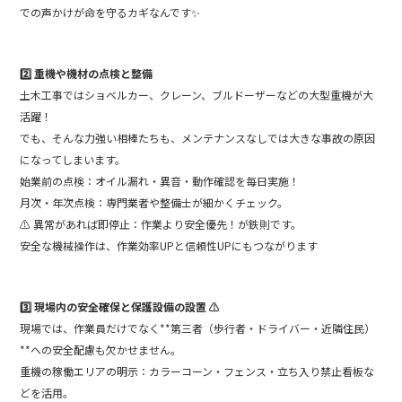
での声かけが命を守るカギなんです✨
2️⃣ 重機や機材の点検と整備
土木工事ではショベルカー、クレーン、ブルドーザーなどの大型重機が大
活躍！
でも、そんな力強い相棒たちも、メンテナンスなしでは大きな事故の原因
になってしまいます。
始業前の点検：オイル漏れ・異音・動作確認を毎日実施！
月次・年次点検：専門業者や整備士が細かくチェック。
⚠️ 異常があれば即停止：作業より安全優先！が鉄則です。
安全な機械操作は、作業効率UPと信頼性UPにもつながります
3️⃣ 現場内の安全確保と保護設備の設置 ⚠️
現場では、作業員だけでなく**第三者（歩行者・ドライバー・近隣住民）
**への安全配慮も欠かせません。
重機の稼働エリアの明示：カラーコーン・フェンス・立ち入り禁止看板な
どを活用。