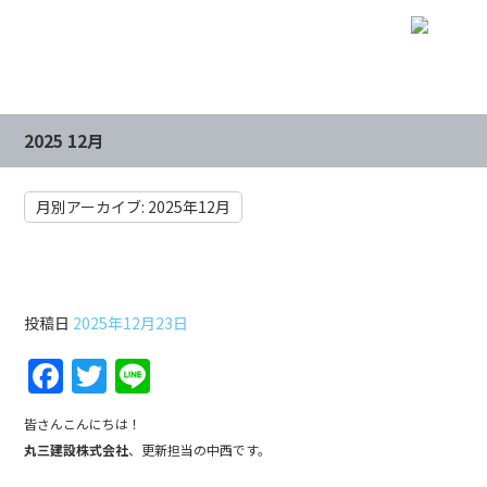
2025 12月
月別アーカイブ:
2025年12月
第30回土木工事雑学講座
投稿日
2025年12月23日
F
T
Li
a
w
n
皆さんこんにちは！
c
itt
e
丸三建設株式会社
、更新担当の中西です。
e
er