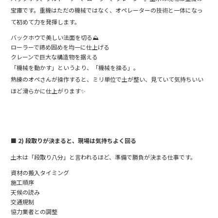
宝庫です。重機はただの機械ではなく、オペレーターの技術と一体になっ
て初めて力を発揮します。
バックホウで美しい法面を切る⛰️
ローラーで締め固めを均一に仕上げる
クレーンで巨大な構造物を据える️
「機械を動かす」というより、「機械を操る」。
熟練のオペさんが操作すると、ミリ単位で土が整い、見ていて気持ちいい
ほど滑らかに仕上がります✨
■ 2) 段取りが決まると、現場は気持ちよく回る
土木は「段取り八分」と言われるほど、準備で勝負が決まる仕事です。
資材の搬入タイミング
施工順序
天候の読み
交通規制
協力業者との調整