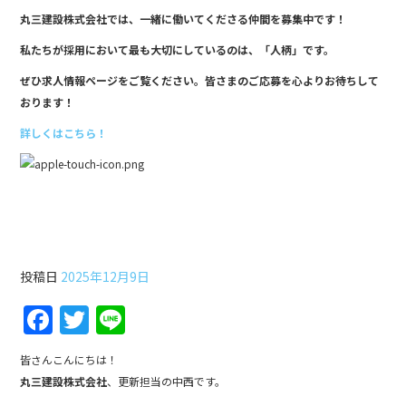
丸三建設株式会社では、一緒に働いてくださる仲間を募集中です！
私たちが採用において最も大切にしているのは、「人柄」です。
ぜひ求人情報ページをご覧ください。皆さまのご応募を心よりお待ちして
おります！
詳しくはこちら！
第28回土木工事雑学講座
投稿日
2025年12月9日
F
T
Li
a
w
n
皆さんこんにちは！
c
itt
e
丸三建設株式会社
、更新担当の中西です。