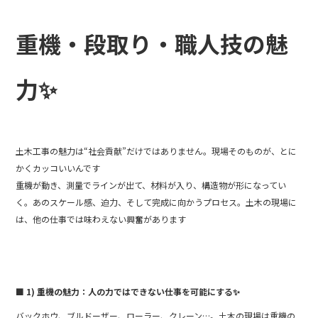
e
er
b
重機・段取り・職人技の魅
o
o
力✨
k
土木工事の魅力は“社会貢献”だけではありません。現場そのものが、とに
かくカッコいいんです
重機が動き、測量でラインが出て、材料が入り、構造物が形になってい
く。あのスケール感、迫力、そして完成に向かうプロセス。土木の現場に
は、他の仕事では味わえない興奮があります
■ 1) 重機の魅力：人の力ではできない仕事を可能にする
✨
バックホウ、ブルドーザー、ローラー、クレーン…。土木の現場は重機の