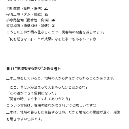
河川改修（護岸・堤防）🌊
砂防工事（ダム・擁壁）⛰️
排水路整備（雨水管・側溝）🌧️
道路補強（橋梁補修・舗装）🛣️
こうした工事が積み重なることで、災害時の被害を減らせます。
「何も起きない」ことが成果になる仕事でもあるんです😊
■ 3) “地域を守る誇り”がある
🏘️✨
土木工事をしていると、地域の人から声をかけられることがあります。
「ここ、昔は水が溜まって大変やったけど助かるわ」
「この道ができて便利になった」
「災害の時、すぐ来てくれてありがとう」
こういう言葉は、現場の疲れが吹き飛ぶほど嬉しいです😊
土木は、地域の暮らしに直結する仕事。だから地域との距離が近く、感謝
も届きやすい仕事です。