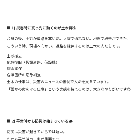
■ 1) 災害時に真っ先に動くのが土木
🚧⚠️
台風の後、土砂が道路を塞いだ。大雪で通れない。地震で段差ができた。
こういう時、現場へ向かい、道路を確保するのは土木の人たちです。
土砂撤去
応急復旧（仮設道路、仮設橋）
排水確保
危険箇所の応急補強
土木の仕事は、災害のニュースの裏側で人命を支えています。
「誰かの命を守る仕事」という実感を持てるのは、大きなやりがいです😊
■ 2) 平常時から防災は始まっている
🌧️
防災は災害が起きてからでは遅い。
だから平常時の工事が重要です。