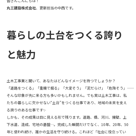
皆さんこんにちは！
c
itt
e
丸三建設株式会社
、更新担当の中西です。
e
er
b
暮らしの土台をつくる誇り
o
o
と魅力
k
土木工事業と聞いて、あなたはどんなイメージを持つでしょうか？
「道路をつくる」「重機で掘る」「大変そう」「泥だらけ」「危険そう」――
そんな印象が先に来る方も多いかもしれません。でも実は土木工事は、私
たちの暮らしに欠かせない“土台”をつくる仕事であり、地域の未来を支え
る誇りのある仕事です✨
しかも、その成果は目に見える形で残ります。道路、橋、河川、擁壁、上
下水道、造成、宅地の基盤…。完成した瞬間だけでなく、10年、20年、50
年と使われ続け、誰かの生活を守り続ける。これほど「社会に役立ってい