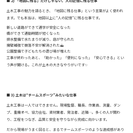
■ 2) 「地図に残る」だけじゃない。人の記憶に残る仕事
土木工事の魅力を語るとき、「地図に残る仕事」という言葉がよく使われ
ます。でも本当は、地図以上に“人の記憶”に残る仕事です。
新しい道路ができて通学が安全になった
橋ができて通勤時間が短くなった
排水整備で水たまりが減り、店が守られた️
擁壁補強で崩落不安が解消された⛰️
公園整備で子どもたちの遊び場が増えた
工事が終わったあと、「助かった」「便利になった」「安心できる」とい
う声が聞ける。これが土木の大きなやりがいです✨
■ 3) 土木は“チームスポーツ”みたいな仕事
土木工事は一人ではできません。現場監督、職長、作業員、測量、ダン
プ、重機オペ、協力会社、資材業者、発注者、近隣…。多くの人が関わ
り、工程をつなぎ、品質と安全を守りながら完成に向かいます。
だから現場がうまく回ると、まるでチームスポーツのような達成感があり