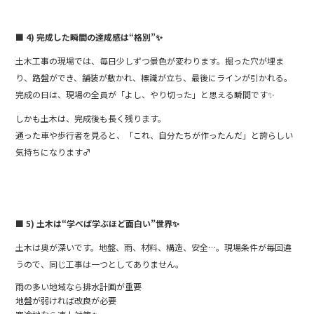
■ 4) 完成した瞬間の達成感は“格別”
✨
土木工事の現場では、毎日少しずつ景色が変わります。掘った穴が埋ま
り、路盤ができ、舗装が敷かれ、標識が立ち、最後にラインが引かれる。
完成の日は、現場の全員が「よし、やり切った」と思える瞬間です✨
しかも土木は、完成後も長く残ります。
通った車や歩行者を見ると、「これ、自分たちが作ったんだ」と誇らしい
気持ちになります‍♂️
■ 5) 土木は“学べば学ぶほど面白い”世界
✨
土木は奥が深いです。地盤、雨、材料、構造、安全…。現場条件が毎回違
うので、同じ工事は一つとしてありません。
雨の多い地域なら排水計画が重要️
地盤が弱ければ改良が必要