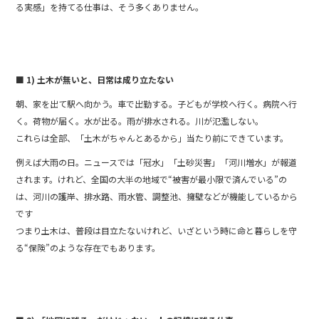
る実感」を持てる仕事は、そう多くありません。
■ 1) 土木が無いと、日常は成り立たない
朝、家を出て駅へ向かう。車で出勤する。子どもが学校へ行く。病院へ行
く。荷物が届く。水が出る。雨が排水される。川が氾濫しない。
これらは全部、「土木がちゃんとあるから」当たり前にできています。
例えば大雨の日。ニュースでは「冠水」「土砂災害」「河川増水」が報道
されます。けれど、全国の大半の地域で“被害が最小限で済んでいる”の
は、河川の護岸、排水路、雨水管、調整池、擁壁などが機能しているから
です️️
つまり土木は、普段は目立たないけれど、いざという時に命と暮らしを守
る“保険”のような存在でもあります。