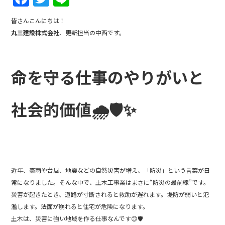
a
w
n
皆さんこんにちは！
c
itt
e
丸三建設株式会社
、更新担当の中西です。
e
er
b
命を守る仕事のやりがいと
o
o
社会的価値🌧️🛡️✨
k
近年、豪雨や台風、地震などの自然災害が増え、「防災」という言葉が日
常になりました。そんな中で、土木工事業はまさに“防災の最前線”です。
災害が起きたとき、道路が寸断されると救助が遅れます。堤防が弱いと氾
濫します。法面が崩れると住宅が危険になります。
土木は、災害に強い地域を作る仕事なんです😊🛡️