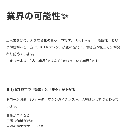
b
業界の可能性✨
o
o
k
土木業界は今、大きな変化の真っ只中です。「人手不足」「高齢化」とい
う課題がある一方で、ICTやデジタル技術の進化で、働き方や施工方法が変
わり始めています。
つまり土木は、“古い業界”ではなく“変わっていく業界”です✨
■ 1) ICT施工で「効率」と「安全」が上がる
ドローン測量、3Dデータ、マシンガイダンス…。現場は少しずつ変わって
います。
測量が早くなる️
丁張り作業が減る
重機の施工精度が上がる