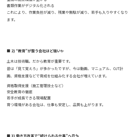
書類作業がデジタル化される
これにより、作業負担が減り、残業や無駄が減り、若手も入りやすくなり
ます。
■ 2) “教育”が整う会社ほど強い
✨
土木は技術職。だから教育が重要です。
昔は「見て覚えろ」が多かったですが、今は動画、マニュアル、OJT計
画、資格支援などで育成を仕組み化する会社が増えています。
資格取得支援（施工管理技士など）
安全教育の徹底
若手が成長できる現場配置
育つ環境がある会社は、仕事も安定し、品質も上がります。
■ 3) 働き方改革で“続けられる仕事”へ
⏰✨