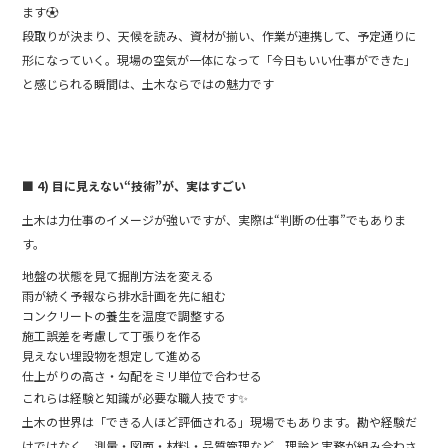
ます⚽
段取りが決まり、天候を読み、資材が揃い、作業が連携して、予定通りに
形になっていく。現場の空気が一体になって「今日もいい仕事ができた」
と感じられる瞬間は、土木ならではの魅力です
■ 4) 目に見えない“技術”が、実はすごい
土木は力仕事のイメージが強いですが、実際は“判断の仕事”でもありま
す。
地盤の状態を見て掘削方法を変える
雨が続く予報なら排水計画を先に組む
コンクリートの養生を温度で調整する
施工誤差を考慮して丁張りを作る
見えない埋設物を想定して進める
仕上がりの高さ・勾配をミリ単位で合わせる
これらは経験と知識が必要な職人技です✨
土木の世界は「できる人ほど評価される」現場でもあります。勘や経験だ
けではなく、測量・図面・材料・品質管理など、理論と実務が組み合わさ