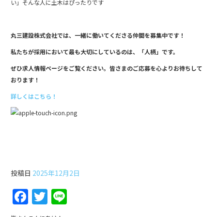
い」そんな人に土木はぴったりです
丸三建設株式会社では、一緒に働いてくださる仲間を募集中です！
私たちが採用において最も大切にしているのは、「人柄」です。
ぜひ求人情報ページをご覧ください。皆さまのご応募を心よりお待ちして
おります！
詳しくはこちら！
第27回土木工事雑学講座
投稿日
2025年12月2日
F
T
Li
a
w
n