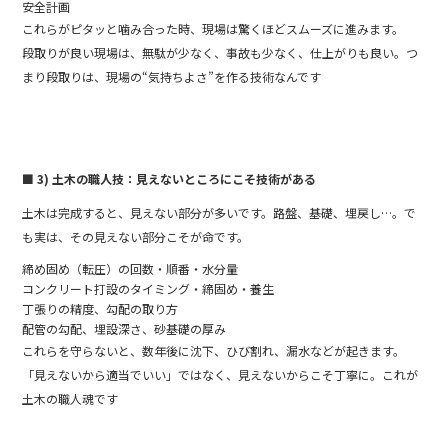
安全計画
これらがピタッと噛み合った時、現場は驚くほどスムーズに進みます。
段取りが良い現場は、無駄が少なく、事故も少なく、仕上がりも良い。つ
まり段取りは、現場の“気持ちよさ”を作る技術なんです
■ 3) 土木の職人技：見えないところにこそ技術がある
土木は完成すると、見えない部分が多いです。路盤、基礎、埋戻し…。で
も実は、その見えない部分こそが命です。
締め固め（転圧）の回数・順番・水分量
コンクリート打設のタイミング・締固め・養生
丁張りの精度、勾配の取り方
配管の勾配、埋設深さ、砂基礎の厚み
これらを守らないと、数年後に沈下、ひび割れ、漏水などが起きます。
「見えないから適当でいい」ではなく、見えないからこそ丁寧に。これが
土木の職人魂です