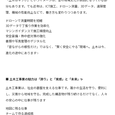
分もあります。でも近年は、ICT施工、ドローン測量、3Dデータ、遠隔管
理、機械の性能向上などで、働き方も変わりつつあります。
ドローンで測量時間を短縮️
3Dデータで丁張り作業を効率化
マシンガイダンスで施工精度向上
安全装備・熱中症対策の強化
書類や写真管理のデジタル化
「昔ながらの根性だけ」ではなく、“賢く安全にやる”現場へ。土木は今、
進化の途中にあります✨
■ 土木工事業の魅力は「誇り」と「実感」と「未来」
✨
土木工事業は、社会の基盤を支える仕事です。誰かの生活を守り、便利に
し、災害から地域を守る。完成した構造物が残り続けるだけでなく、人々
の安心の中に仕事が残ります
地図に残る仕事️
チームで作る達成感