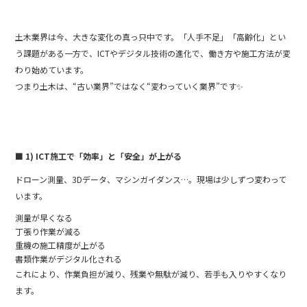
o
k
土木業界は今、大きな変化の真っ只中です。「人手不足」「高齢化」とい
う課題がある一方で、ICTやデジタル技術の進化で、働き方や施工方法が変
わり始めています。
つまり土木は、“古い業界”ではなく“変わっていく業界”です✨
■ 1) ICT施工で「効率」と「安全」が上がる
ドローン測量、3Dデータ、マシンガイダンス…。現場は少しずつ変わって
います。
測量が早くなる️
丁張り作業が減る
重機の施工精度が上がる
書類作業がデジタル化される
これにより、作業負担が減り、残業や無駄が減り、若手も入りやすくなり
ます。