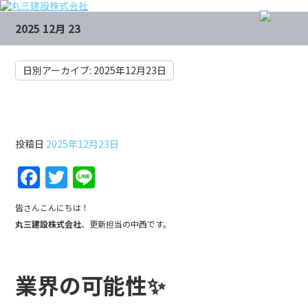
2025 12月 23
日別アーカイブ:
2025年12月23日
第30回土木工事雑学講座
投稿日
2025年12月23日
F
T
Li
a
w
n
皆さんこんにちは！
c
itt
e
丸三建設株式会社
、更新担当の中西です。
e
er
b
業界の可能性✨
o