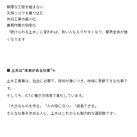
無理な工程を組まない
天候リスクを織り込む
休日工事の最小化
書類作業の効率化
「続けられる土木」に変われば、若い人も入りやすくなり、業界全体が強
くなります
■ 土木は“未来がある仕事”
✨
土木工事業は、社会に必要で、技術が身につき、地域に貢献できる仕事で
す。
そして今、ICTと働き方改革で進化しています。
「大きなものを作る」「人の役に立つ」「成長できる」
そんな仕事を求める人に、土木はこれからも魅力的な選択肢です✨