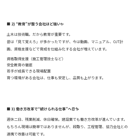
■ 2) “教育”が整う会社ほど強い
✨
土木は技術職。だから教育が重要です。
昔は「見て覚えろ」が多かったですが、今は動画、マニュアル、OJT計
画、資格支援などで育成を仕組み化する会社が増えています。
資格取得支援（施工管理技士など）
安全教育の徹底
若手が成長できる現場配置
育つ環境がある会社は、仕事も安定し、品質も上がります。
■ 3) 働き方改革で“続けられる仕事”へ
⏰✨
週休二日、残業削減、休日確保。建設業でも働き方改革が進んでいます。
もちろん現場は簡単ではありませんが、段取り、工程管理、協力会社との
連携で改善は可能です。